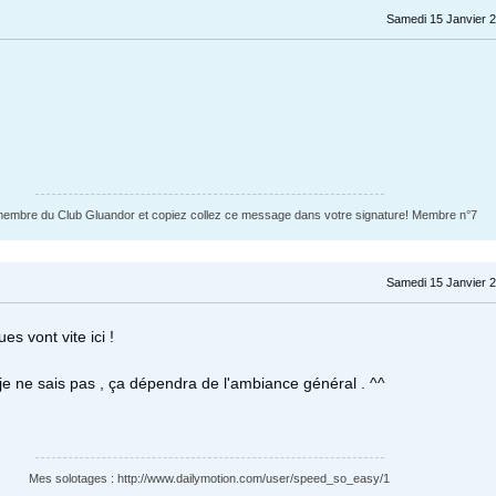
Samedi 15 Janvier 2
mbre du Club Gluandor et copiez collez ce message dans votre signature! Membre n°7
Samedi 15 Janvier 2
es vont vite ici !
je ne sais pas , ça dépendra de l'ambiance général . ^^
Mes solotages : http://www.dailymotion.com/user/speed_so_easy/1