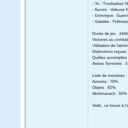
- Yo : Troubadour Ni
- Aurore : Voleuse N
- Grimmjow : Guerri
- Galatée : Prêtress
Durée de jeu : 244
Victoires au combat
Utilisation de l'alch
Distinctions reçues 
Quêtes accomplies 
Antres Terminés : 
Liste de monstres 
Armoire : 70%
Objets : 82%
Alchimanach : 60%
Voilà , ce forum à l'