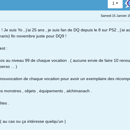
1
Samedi 15 Janvier 2
! Je suis Yo , j'ai 25 ans , je suis fan de DQ depuis le 8 sur PS2 , j'ai a
ario) fin novembre juste pour DQ9 !
st :
sos au niveau 99 de chaque vocation . ( aucune envie de faire 10 reno
erso ... )
renouvocation de chaque vocation pour avoir un exemplaire des récomp
es monstres , objets , équipements , alchimanach .
êtes .
 ( au cas ou ça intéresse quelqu'un )