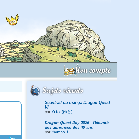
Mon compte
Sujets récents
Scantrad du manga Dragon Quest
VI
par
Yuto_(ゆと)
Dragon Quest Day 2026 - Résumé
des annonces des 40 ans
par
thomas_f