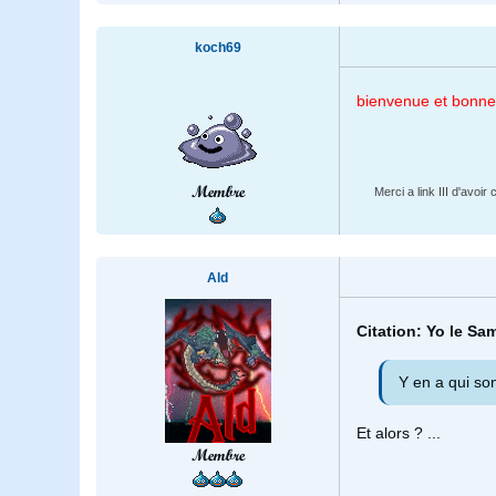
koch69
bienvenue et bonne
Membre
Merci a link III d'avoi
Ald
Citation: Yo le Sa
Y en a qui son
Et alors ? ...
Membre