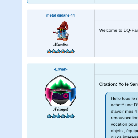
metal djidane 44
Welcome to DQ-Fan
Membre
-Erwan-
Citation: Yo le Sa
Hello tous le 
acheté une DS
Néangel
d'avoir mes 4
renouvocation
vocation pour
objets , équip
ou ça intéress