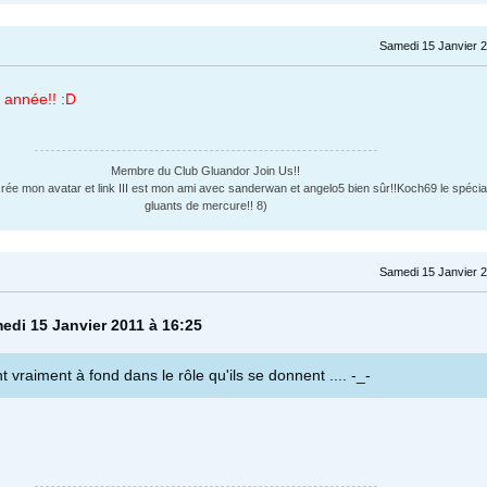
Samedi 15 Janvier 2
 année!! :D
Membre du Club Gluandor Join Us!!
r crée mon avatar et link III est mon ami avec sanderwan et angelo5 bien sûr!!Koch69 le spécia
gluants de mercure!! 8)
Samedi 15 Janvier 2
medi 15 Janvier 2011 à 16:25
t vraiment à fond dans le rôle qu'ils se donnent .... -_-