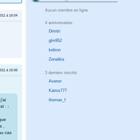
Aucun membre en ligne
011 à 16:04
4 anniversaires
Dimitri
glm952
keliron
Zenalika
011 à 16:06
3 derniers inscrits
Avenor
Kairos777
j'ai
thomas_f
t : -
que
s ,
 au cas