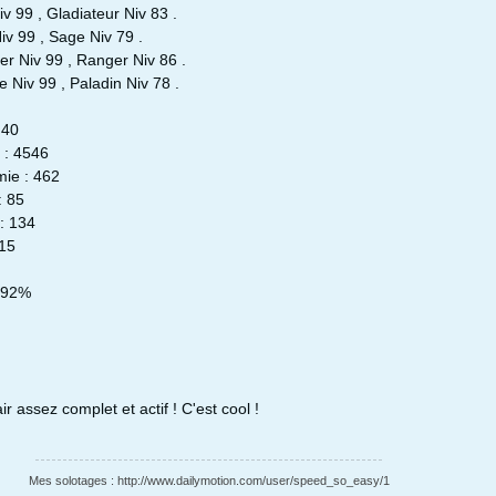
v 99 , Gladiateur Niv 83 .
iv 99 , Sage Niv 79 .
er Niv 99 , Ranger Niv 86 .
e Niv 99 , Paladin Niv 78 .
h40
 : 4546
imie : 462
: 85
: 134
315
: 92%
air assez complet et actif ! C'est cool !
Mes solotages : http://www.dailymotion.com/user/speed_so_easy/1