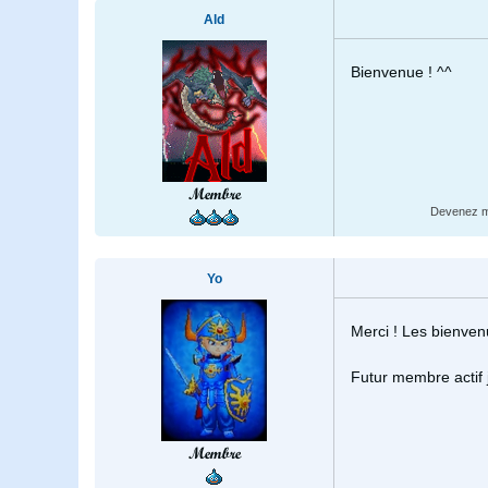
Ald
Bienvenue ! ^^
Membre
Devenez me
Yo
Merci ! Les bienvenu
Futur membre actif 
Membre