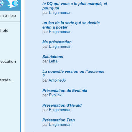
le DQ qui vous a le plus marqué, et
pourquoi
par
Enignmeman
011 à 16:03
un fan de la serie qui se decide
enfin a poster
cheté
par
Enignmeman
Ma présentation
par
Enignmeman
Salutations
par
Leffa
uvocation
La nouvelle version ou l’ancienne
?
enses .
par
Antoine06
Présentation de Evolinki
par
Evolinki
Présentation d'Herald
par
Enignmeman
Présentation Tran
par
Enignmeman