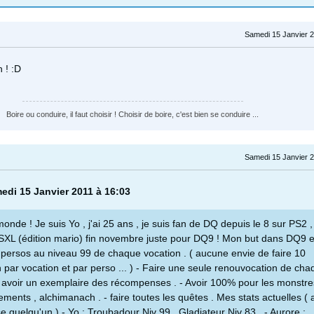
Samedi 15 Janvier 2
 ! :D
Boire ou conduire, il faut choisir ! Choisir de boire, c'est bien se conduire ...
Samedi 15 Janvier 2
medi 15 Janvier 2011 à 16:03
monde ! Je suis Yo , j'ai 25 ans , je suis fan de DQ depuis le 8 sur PS2 , 
XL (édition mario) fin novembre juste pour DQ9 ! Mon but dans DQ9 es
 persos au niveau 99 de chaque vocation . ( aucune envie de faire 10
 par vocation et par perso ... ) - Faire une seule renouvocation de cha
 avoir un exemplaire des récompenses . - Avoir 100% pour les monstre
ements , alchimanach . - faire toutes les quêtes . Mes stats actuelles (
e quelqu'un ) - Yo : Troubadour Niv 99 , Gladiateur Niv 83 . - Aurore :