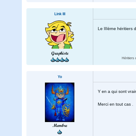
Link III
Le IIIème héritiers 
Graphiste
Héritiers 
Yo
Y en a qui sont vrai
Merci en tout cas .
Membre