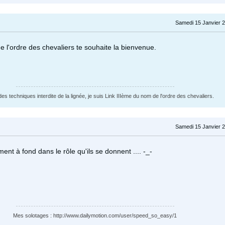
Samedi 15 Janvier 2
de l'ordre des chevaliers te souhaite la bienvenue.
des techniques interdite de la lignée, je suis Link IIIème du nom de l'ordre des chevaliers.
Samedi 15 Janvier 2
ment à fond dans le rôle qu'ils se donnent .... -_-
Mes solotages : http://www.dailymotion.com/user/speed_so_easy/1