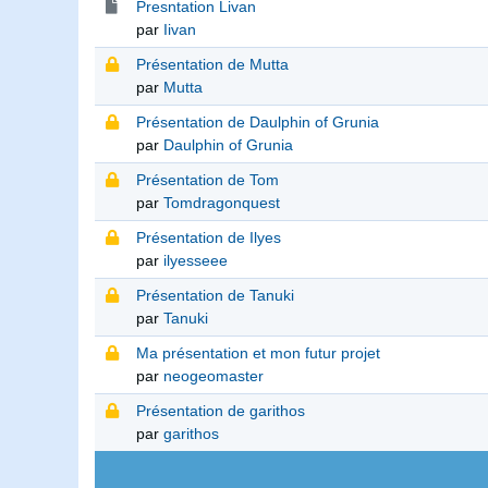
Presntation Livan
par
Iivan
Présentation de Mutta
par
Mutta
Présentation de Daulphin of Grunia
par
Daulphin of Grunia
Présentation de Tom
par
Tomdragonquest
Présentation de Ilyes
par
ilyesseee
Présentation de Tanuki
par
Tanuki
Ma présentation et mon futur projet
par
neogeomaster
Présentation de garithos
par
garithos