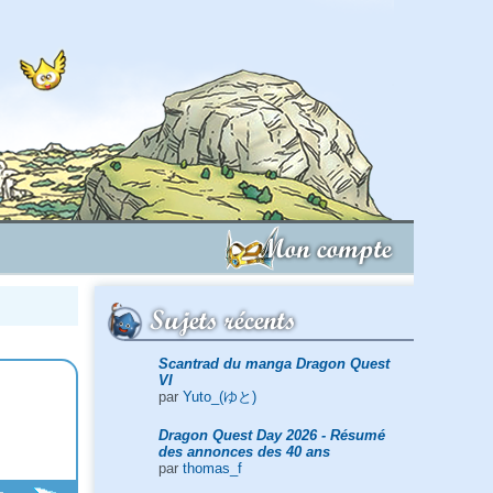
Mon compte
Sujets récents
Scantrad du manga Dragon Quest
VI
par
Yuto_(ゆと)
Dragon Quest Day 2026 - Résumé
des annonces des 40 ans
par
thomas_f