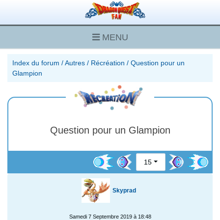
MENU
Index du forum
/
Autres
/
Récréation
/
Question pour un
Glampion
Question pour un Glampion
15
Skyprad
Samedi 7 Septembre 2019 à 18:48