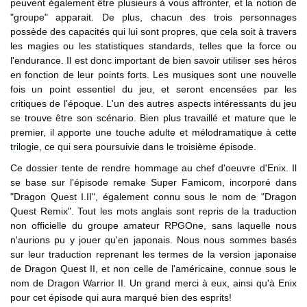
peuvent également être plusieurs à vous affronter, et la notion de
"groupe" apparait. De plus, chacun des trois personnages
possède des capacités qui lui sont propres, que cela soit à travers
les magies ou les statistiques standards, telles que la force ou
l'endurance. Il est donc important de bien savoir utiliser ses héros
en fonction de leur points forts. Les musiques sont une nouvelle
fois un point essentiel du jeu, et seront encensées par les
critiques de l'époque. L'un des autres aspects intéressants du jeu
se trouve être son scénario. Bien plus travaillé et mature que le
premier, il apporte une touche adulte et mélodramatique à cette
trilogie, ce qui sera poursuivie dans le troisième épisode.
Ce dossier tente de rendre hommage au chef d'oeuvre d'Enix. Il
se base sur l'épisode remake Super Famicom, incorporé dans
"Dragon Quest I.II", également connu sous le nom de "Dragon
Quest Remix". Tout les mots anglais sont repris de la traduction
non officielle du groupe amateur RPGOne, sans laquelle nous
n'aurions pu y jouer qu'en japonais. Nous nous sommes basés
sur leur traduction reprenant les termes de la version japonaise
de Dragon Quest II, et non celle de l'américaine, connue sous le
nom de Dragon Warrior II. Un grand merci à eux, ainsi qu'à Enix
pour cet épisode qui aura marqué bien des esprits!