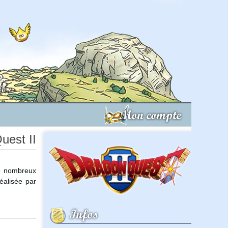
Mon compte
uest II
De nombreux
éalisée par
Infos