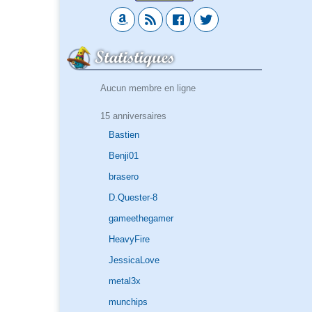
Statistiques
Aucun membre en ligne
15 anniversaires
Bastien
Benji01
brasero
D.Quester-8
gameethegamer
HeavyFire
JessicaLove
metal3x
munchips