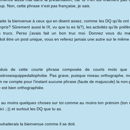
p. Non, cette phrase n'est pas française, je sais.
aite la bienvenue à ceux qui en disent assez, comme les DQ qu'ils ont 
compris? Sûrement aussi le IX, vu que tu es là?), les activités qu'ils préfèr
es trucs. Perso j'avais fait un bon truc moi. Donnez vous du ma
doit être un post unique, vous en referez jamais une autre sur le même 
éduis de cette courte phrase composée de courts mots que
strosesquippedaliophobe. Pas grave, puisque niveau orthographe, m
on ne compte pour l'instant aucune phrase (faute de majuscule) la non
e est bien orthographiée.
us au moins quelques choses sur toi comme au moins ton prénom (ton
ici ;-)) et surtout les DQ que tu as.
ouhaiterais la bienvenue comme il se doit.