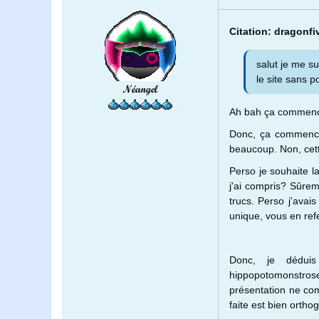
Citation: dragonfi
salut je me su
le site sans po
Néangel
Ah bah ça commence 
Donc, ça commence 
beaucoup. Non, cette
Perso je souhaite l
j'ai compris? Sûreme
trucs. Perso j'avai
unique, vous en ref
Donc, je dédui
hippopotomonstros
présentation ne com
faite est bien ortho