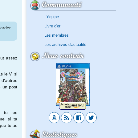
Communauté
L'équipe
Livre d'or
garder
Les membres
Les archives d'actualité
Nous soutenir
out assez
 le V, si
n d'autres
e un post
e tu es
me si ta
que tu as
Statistiques