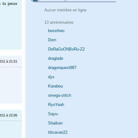
 tu peux
Aucun membre en ligne
13 anniversaires
bosstheo
Dom
DoRaGoONBoRu-Z2
draglade
2011 à 21:51
dragonquest987
dyx
Karabou
omega-stitch
RyoYeah
Sayu-
2011 à 22:06
Shaikan
titicavan22