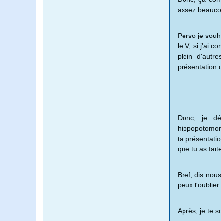
assez beaucou
Perso je souh
le V, si j'ai 
plein d'autr
présentation 
Donc, je d
hippopotomon
ta présentati
que tu as fait
Bref, dis no
peux l'oublier 
Après, je te s