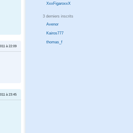
XxxFigaroxxX
3 derniers inscrits
Avenor
Kairos777
thomas_f
2011 à 22:09
2011 à 23:45