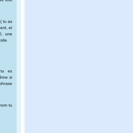
( tu as
ent, et
l, une
site.
 tu es
ême si
-phrase
 nom tu