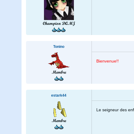
Champion DQMJ
Tonino
Bienvenue!!
Membre
estark44
Le seigneur des enf
Membre