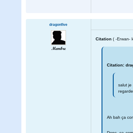
dragonfive
Citation
( -Erwan- 
Membre
Citation: dra
salut je
regarder
Ah bah ça com
Donc, ça comm