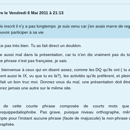
ve le Vendredi 6 Mai 2011 à 21:13
is inscrit il n'y a pas longtemps .je suis venu car j'en avais marre de re
uvoir participer à sa vie .
pas très bien. Tu as fait direct un doublon.
aussi mal dans la présentation, car tu n'en dis vraiment pas du t
 phrase n'est pas française, je sais.
a bienvenue à ceux qui en disent assez, comme les DQ qu'ils ont ( tu as
nt aussi le IX, vu que tu es là?), les activités qu'ils préfèrent, et plei
s fait un bon truc moi. Donnez vous du mal, une présentation doit êtr
erez jamais une autre sur le même site.
s de cette courte phrase composée de courts mots qu
esquippedaliophobe. Pas grave, puisque niveau orthographe, mê
pte pour l'instant aucune phrase (faute de majuscule) la non-phrase 
graphiée.