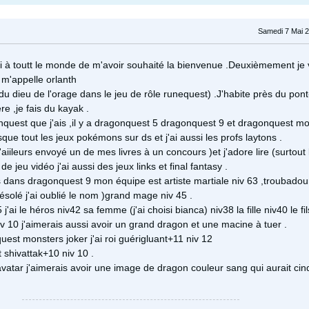
Samedi 7 Mai 2
à toutt le monde de m'avoir souhaité la bienvenue .Deuxièmement je v
m'appelle orlanth
u dieu de l'orage dans le jeu de rôle runequest) .J'habite près du pont
re ,je fais du kayak .
quest que j'ais ,il y a dragonquest 5 dragonquest 9 et dragonquest m
esque tout les jeux pokémons sur ds et j'ai aussi les profs laytons .
d'aiileurs envoyé un de mes livres à un concours )et j'adore lire (surtout 
de jeu vidéo j'ai aussi des jeux links et final fantasy .
s dans dragonquest 9 mon équipe est artiste martiale niv 63 ,troubadou
désolé j'ai oublié le nom )grand mage niv 45 .
ai le héros niv42 sa femme (j'ai choisi bianca) niv38 la fille niv40 le fil
v 10 j'aimerais aussi avoir un grand dragon et une macine à tuer .
est monsters joker j'ai roi guérigluant+11 niv 12
 shivattak+10 niv 10 .
vatar j'aimerais avoir une image de dragon couleur sang qui aurait cinq