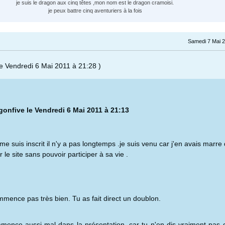
je suis le dragon aux cinq têtes ,mon nom est le dragon cramoisi.
je peux battre cinq aventuriers à la fois
Samedi 7 Mai 2
le Vendredi 6 Mai 2011 à 21:28 )
gonfive le Vendredi 6 Mai 2011 à 21:13
 me suis inscrit il n'y a pas longtemps .je suis venu car j'en avais marre
 le site sans pouvoir participer à sa vie .
mence pas très bien. Tu as fait direct un doublon.
ence aussi mal dans la présentation, car tu n'en dis vraiment pas 