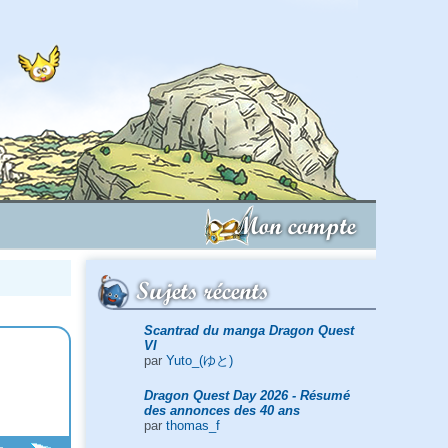
Mon compte
Sujets récents
Scantrad du manga Dragon Quest
VI
par
Yuto_(ゆと)
Dragon Quest Day 2026 - Résumé
des annonces des 40 ans
par
thomas_f