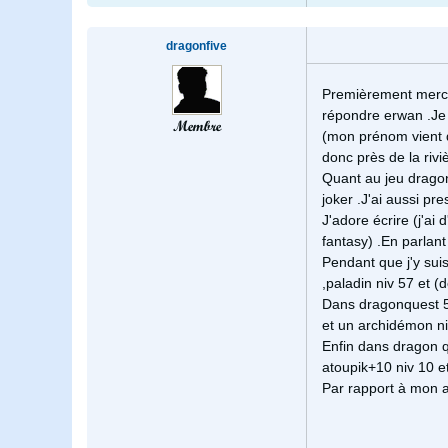
dragonfive
Premièrement merci 
répondre erwan .Je 
Membre
(mon prénom vient d
donc près de la riviè
Quant au jeu dragon
joker .J'ai aussi pr
J'adore écrire (j'ai 
fantasy) .En parlant 
Pendant que j'y sui
,paladin niv 57 et (
Dans dragonquest 5 j'
et un archidémon ni
Enfin dans dragon qu
atoupik+10 niv 10 et
Par rapport à mon a