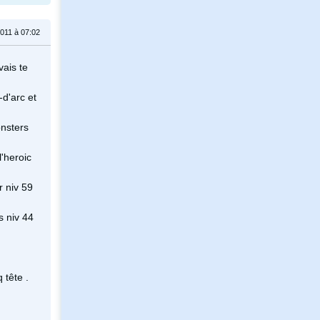
011 à 07:02
ais te
-d'arc et
onsters
l'heroic
r niv 59
s niv 44
 tête .