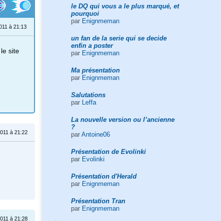
le DQ qui vous a le plus marqué, et
pourquoi
par
Enignmeman
011 à 21:13
un fan de la serie qui se decide
enfin a poster
le site
par
Enignmeman
Ma présentation
par
Enignmeman
Salutations
par
Leffa
La nouvelle version ou l’ancienne
?
2011 à 21:22
par
Antoine06
Présentation de Evolinki
par
Evolinki
Présentation d'Herald
par
Enignmeman
Présentation Tran
par
Enignmeman
2011 à 21:28