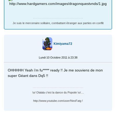
Je suis le mercenaire solitaire, combattant étranger aux parties en conflit
Kimiyama72
Lundi 10 Octobre 2011 à 23:38
OHHHHH Yeah i'm fu***** ready !! Je me souviens de mon
super Géant dans Dq5 !!
\o/ Olalala c'est la dance du Popotin \o/....
http://www.youtube.com/user/NeoFatg !