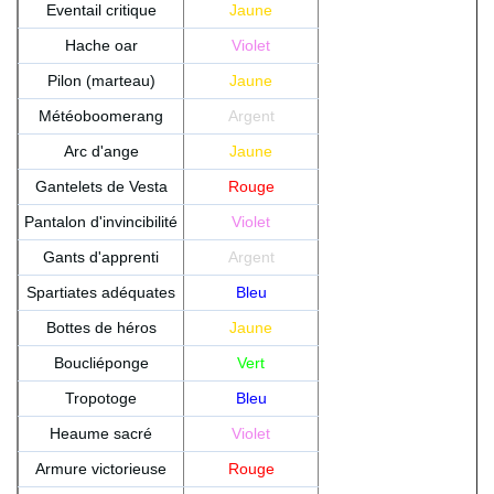
Eventail critique
Jaune
Hache oar
Violet
Pilon (marteau)
Jaune
Météoboomerang
Argent
Arc d'ange
Jaune
Gantelets de Vesta
Rouge
Pantalon d'invincibilité
Violet
Gants d'apprenti
Argent
Spartiates adéquates
Bleu
Bottes de héros
Jaune
Boucliéponge
Vert
Tropotoge
Bleu
Heaume sacré
Violet
Armure victorieuse
Rouge