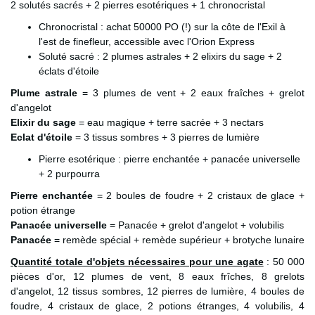
2 solutés sacrés + 2 pierres esotériques + 1 chronocristal
Chronocristal : achat 50000 PO (!) sur la côte de l'Exil à
l'est de finefleur, accessible avec l'Orion Express
Soluté sacré : 2 plumes astrales + 2 elixirs du sage + 2
éclats d'étoile
Plume astrale
= 3 plumes de vent + 2 eaux fraîches + grelot
d'angelot
Elixir du sage
= eau magique + terre sacrée + 3 nectars
Eclat d'étoile
= 3 tissus sombres + 3 pierres de lumière
Pierre esotérique : pierre enchantée + panacée universelle
+ 2 purpourra
Pierre enchantée
= 2 boules de foudre + 2 cristaux de glace +
potion étrange
Panacée universelle
= Panacée + grelot d'angelot + volubilis
Panacée
= remède spécial + remède supérieur + brotyche lunaire
Quantité totale d'objets nécessaires pour une agate
: 50 000
pièces d'or, 12 plumes de vent, 8 eaux frîches, 8 grelots
d'angelot, 12 tissus sombres, 12 pierres de lumière, 4 boules de
foudre, 4 cristaux de glace, 2 potions étranges, 4 volubilis, 4