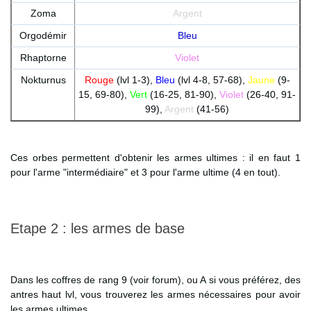
Zoma
Argent
Orgodémir
Bleu
Rhaptorne
Violet
Nokturnus
Rouge
(lvl 1-3),
Bleu
(lvl 4-8, 57-68),
Jaune
(9-
15, 69-80),
Vert
(16-25, 81-90),
Violet
(26-40, 91-
99),
Argent
(41-56)
Ces orbes permettent d'obtenir les armes ultimes : il en faut 1
pour l'arme "intermédiaire" et 3 pour l'arme ultime (4 en tout).
Etape 2 : les armes de base
Dans les coffres de rang 9 (voir forum), ou A si vous préférez, des
antres haut lvl, vous trouverez les armes nécessaires pour avoir
les armes ultimes.