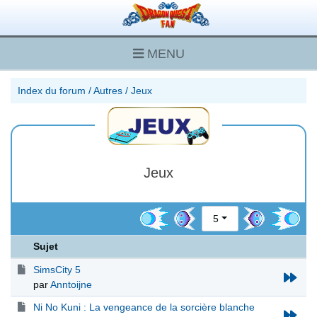
MENU
Index du forum
/
Autres
/
Jeux
Jeux
5
Sujet
SimsCity 5
par
Anntoijne
Ni No Kuni : La vengeance de la sorcière blanche