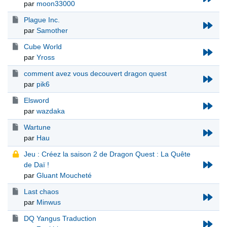
par
moon33000
Plague Inc.
par
Samother
Cube World
par
Yross
comment avez vous decouvert dragon quest
par
pik6
Elsword
par
wazdaka
Wartune
par
Hau
Jeu : Créez la saison 2 de Dragon Quest : La Quête
de Daï !
par
Gluant Moucheté
Last chaos
par
Minwus
DQ Yangus Traduction