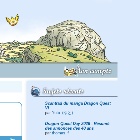
Mon compte
Sujets récents
Scantrad du manga Dragon Quest
VI
par
Yuto_(ゆと)
Dragon Quest Day 2026 - Résumé
des annonces des 40 ans
par
thomas_f