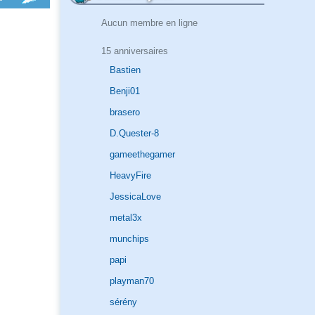
Aucun membre en ligne
15 anniversaires
Bastien
Benji01
brasero
D.Quester-8
gameethegamer
HeavyFire
JessicaLove
metal3x
munchips
papi
playman70
sérény