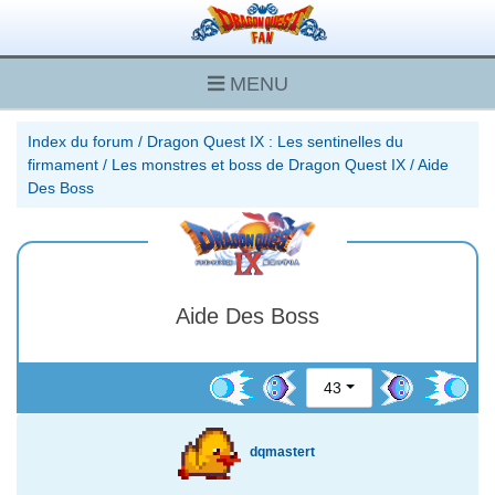
MENU
Index du forum
/
Dragon Quest IX : Les sentinelles du
firmament
/
Les monstres et boss de Dragon Quest IX
/
Aide
Des Boss
Aide Des Boss
43
dqmastert