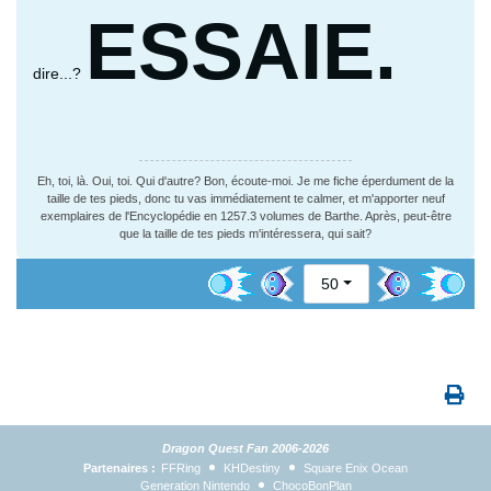
ESSAIE.
dire...?
Eh, toi, là. Oui, toi. Qui d'autre? Bon, écoute-moi. Je me fiche éperdument de la
taille de tes pieds, donc tu vas immédiatement te calmer, et m'apporter neuf
exemplaires de l'Encyclopédie en 1257.3 volumes de Barthe. Après, peut-être
que la taille de tes pieds m'intéressera, qui sait?
50
Dragon Quest Fan 2006-2026
Partenaires :
FFRing
KHDestiny
Square Enix Ocean
Generation Nintendo
ChocoBonPlan