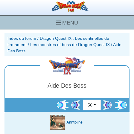
MENU
Index du forum
/
Dragon Quest IX : Les sentinelles du
firmament
/
Les monstres et boss de Dragon Quest IX
/
Aide
Des Boss
Aide Des Boss
50
Anntoijne